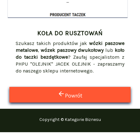
KOŁA DO RUSZTOWAŃ
Szukasz takich produktów jak
wózki paszowe
metalowe
,
wózek paszowy dwukołowy
lub
koło
do taczki bezdętkowe
? Zaufaj specjalistom z
PHPU "OLEJNIK" JACEK OLEJNIK - zapraszamy
do naszego sklepu internetowego.
arrow_back
Powrót
Copyright © Kategorie Biznesu